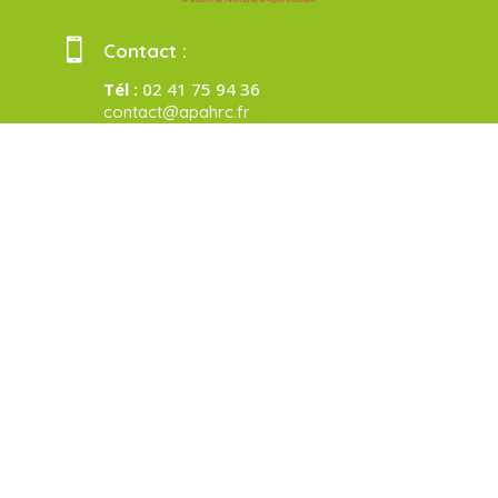

Contact :
Tél :
02 41 75 94 36
contact@apahrc.fr

Adresse :
APAHRC
1 Square Saint-Briac
BP 60302
49300 CHOLET
Soutenir l'association
APAHRC
©Copyright 2025 | Site réalisé par ONPC