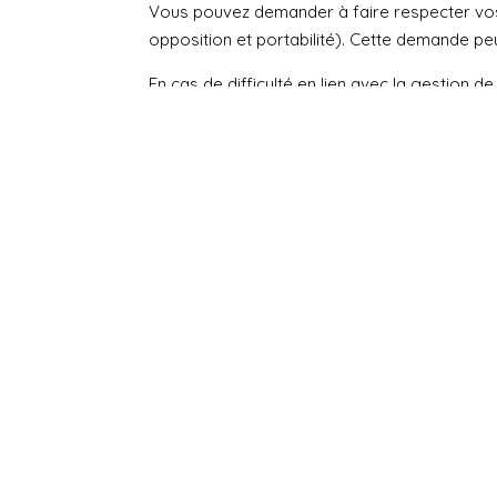
Vous pouvez demander à faire respecter vos d
opposition et portabilité). Cette demande pe
En cas de difficulté en lien avec la gestion
Droit d’opposition au démar
L’APAHRC Cholet ne procède pas à du démar
informés de votre droit à vous inscrire sur l