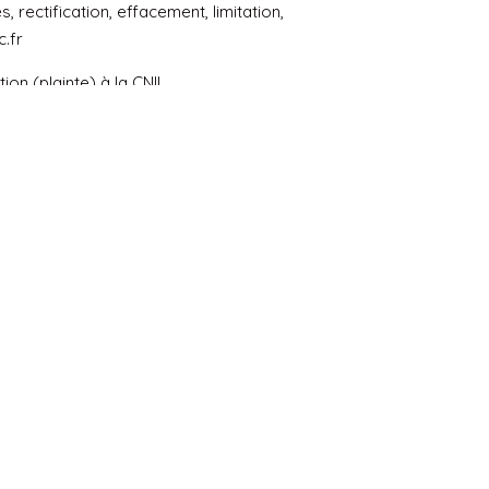
rectification, effacement, limitation,
.fr
on (plainte) à la CNIL.
23 du Code de la consommation, vous êtes
resse suivante :
bloctel.gouv.fr
(le Bloctel).
Soutenir l'association