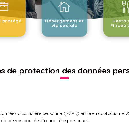


l protégé
Hébergement et
Restau
vie sociale
Pincée 
es de protection des données per
Données à caractère personnel (RGPD) entré en application le 
llecte de vos données à caractère personnel.