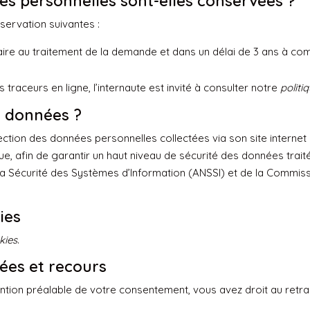
s personnelles sont-elles conservées ?
servation suivantes :
aire au traitement de la demande et dans un délai de 3 ans à co
raceurs en ligne, l’internaute est invité à consulter notre
politi
s données ?
ction des données personnelles collectées via son site interne
ique, afin de garantir un haut niveau de sécurité des données tra
 Sécurité des Systèmes d’Information (ANSSI) et de la Commissi
ies
kies
.
ées et recours
tention préalable de votre consentement, vous avez droit au retra