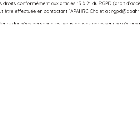
roits conformément aux articles 15 à 21 du RGPD (droit d’accès, 
ut être effectuée en contactant l’APAHRC Cholet à :
rgpd@apahrc
 de leurs données personnelles, vous pouvez
adresser une réclamati
chage téléphonique
chage téléphonique. Cependant et conformément à L’article L2
a liste d’opposition au démarchage téléphonique disponible à l’ad


Contact :
Adresse :