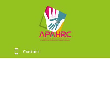

Contact :
Tél :
02 41 75 94 36
contact@apahrc.fr

Adresse :
APAHRC
1 Square Saint-Briac
BP 60302
49300 CHOLET