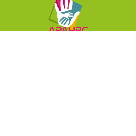

Contact :
Tél :
02 41 75 94 36
contact@apahrc.fr

Adresse :
APAHRC
1 Square Saint-Briac
BP 60302
49300 CHOLET