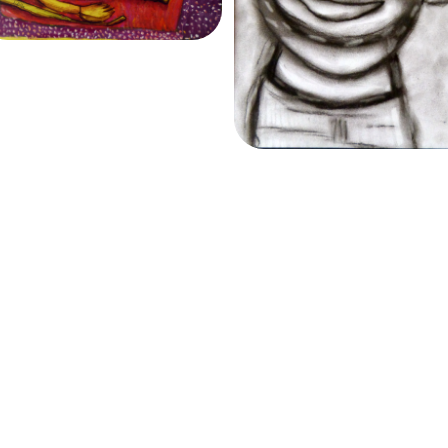


Contact :
Adresse :
Tél :
02 41 75 94 36
APAHRC
contact@apahrc.fr
1 Square Saint-Bria