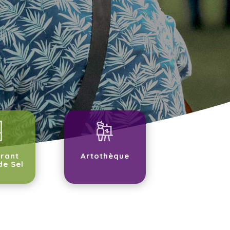
rant
Artothèque
de Sel