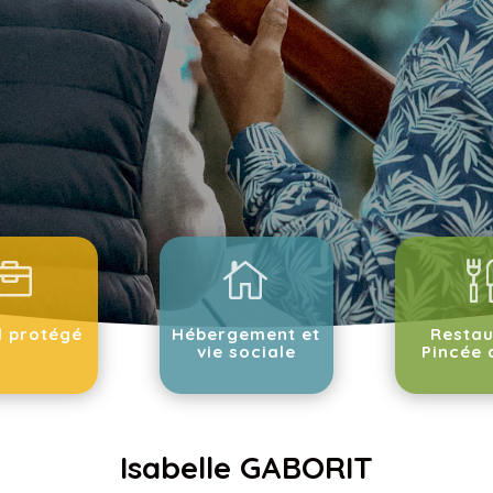


l protégé
Hébergement et
Restau
vie sociale
Pincée 
Isabelle GABORIT