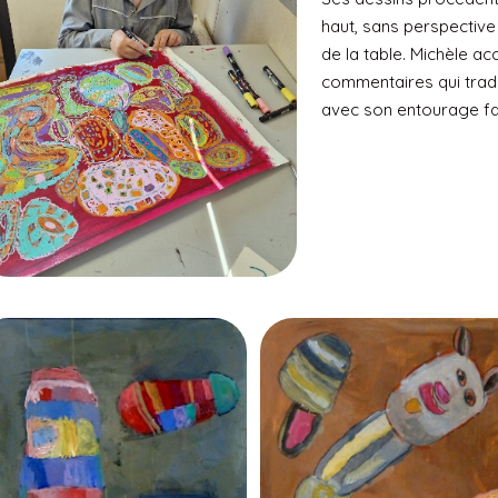
haut, sans perspectiv
de la table. Michèle 
commentaires qui tradui
avec son entourage fam