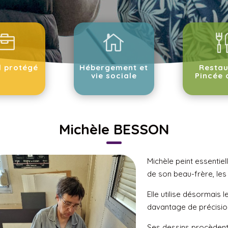


l protégé
Hébergement et
Restau
vie sociale
Pincée 
Michèle BESSON
Michèle peint essentiell
de son beau-frère, les
Elle utilise désormais
davantage de précisio
Ses dessins procèdent 