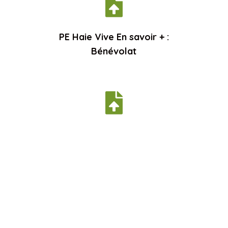

PE Haie Vive En savoir + :
Bénévolat

PE Haie Vive En savoir + :
Fiches actions

PE Haie Vive En savoir + :